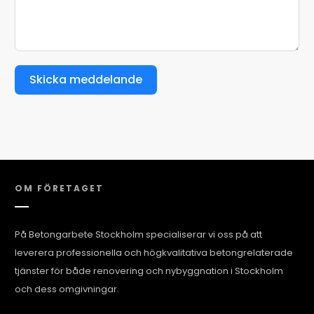
Skicka meddelande
OM FÖRETAGET
På Betongarbete Stockholm specialiserar vi oss på att
leverera professionella och högkvalitativa betongrelaterade
tjänster för både renovering och nybyggnation i Stockholm
och dess omgivningar.